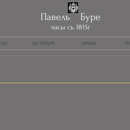
Павелъ Буре
часы съ 1815г
ЕЛИ
ИСТОРИЯ
АРХИВ
П