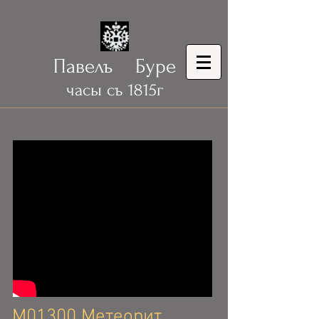
Павелъ Буре
часы съ 1815г
М01300 Метеорит