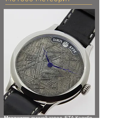
Механизм
: ручной завод, ЕТА Калибр
Unitas 6498, диаметр 36,6 мм, толщина
4,5 мм, 17 камней, родиевое покрытие,
вороненые винты.