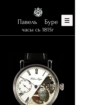
Павелъ Буре
часы съ 1815г