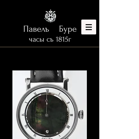
Павелъ Буре
часы съ 1815г