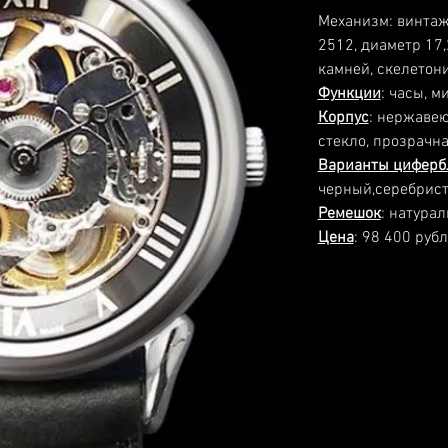
Механизм: винтаж
2512, диаметр 17,
камней, скелето
Функции
: часы, м
Корпус
: нержавею
стекло, прозрачн
Варианты циферб
черный,серебрис
Ремешок
: натура
Цена
: 98 400 рубл