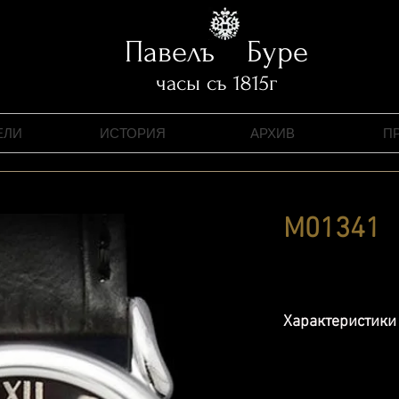
Павелъ Буре
часы съ 1815г
ЕЛИ
ИСТОРИЯ
АРХИВ
П
M01341
Характеристики