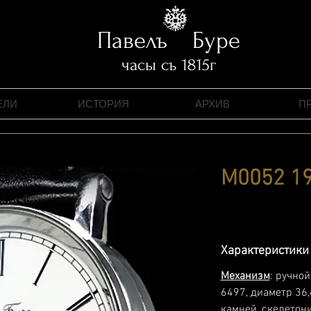
Павелъ Буре
часы съ 1815г
ЕЛИ
ИСТОРИЯ
АРХИВ
П
M0052 1
Характеристики
Механизм
: ручной
6497, диаметр 36,
камней, скелетон