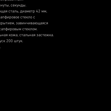
инуты, секунды.
щая сталь, диаметр 42 мм,
апфировое стекло с
крытием, завинчивающаяся
сапфировым стеклом.
ьная кожа, стальная застежка.
уск 200 штук.
.