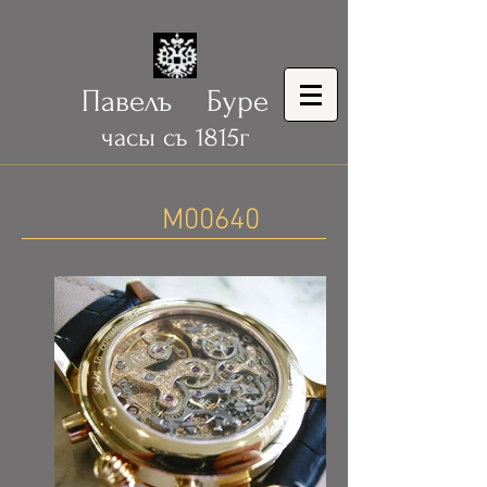
Павелъ Буре
часы съ 1815г
М00640