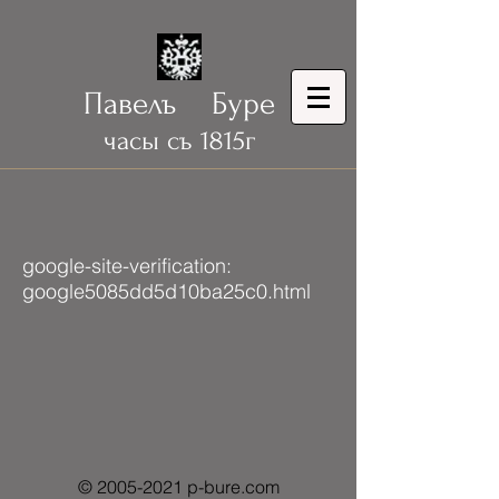
Павелъ Буре
часы съ 1815г
google-site-verification:
google5085dd5d10ba25c0.html
©
2005-2021
p-bure.com